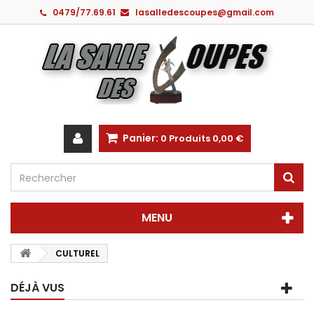
0479/77.69.61
lasalledescoupes@gmail.com
Panier:
0
Produits
0,00 €
MENU
CULTUREL
DÉJÀ VUS