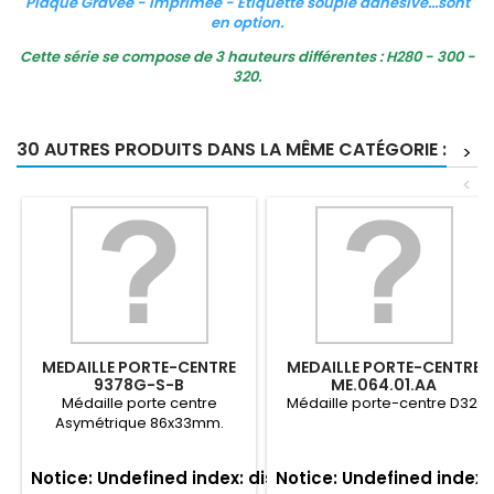
Plaque Gravée - Imprimée - Etiquette souple adhésive...sont
en option.
Cette série se compose de 3 hauteurs différentes : H280 - 300 -
320.
30 AUTRES PRODUITS DANS LA MÊME CATÉGORIE :
>
<
MEDAILLE PORTE-CENTRE
MEDAILLE PORTE-CENTRE
9378G-S-B
ME.064.01.AA
Médaille porte centre
Médaille porte-centre D32.
Asymétrique 86x33mm.
Notice
: Undefined index: displayed_price in
Notice
: Undefined index:
/home/l