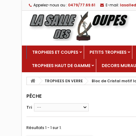
Appelez-nous au :
0479/77.69.61
E-mail:
lasall
TROPHEES ET COUPES
PETITS TROPHEES
TROPHEES HAUT DE GAMME
DECORS MURA
TROPHEES EN VERRE
Bloc de Cristal motif l
PÊCHE
Tri
--
Résultats 1 - 1 sur 1.