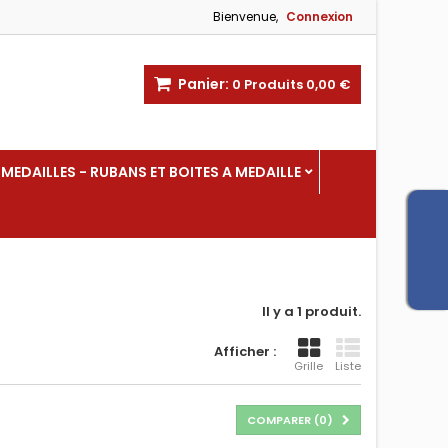
Bienvenue,
Connexion
Panier:
0
Produits
0,00 €
MEDAILLES - RUBANS ET BOITES A MEDAILLE
Il y a 1 produit.
Afficher :
Grille
Liste
COMPARER (
0
)