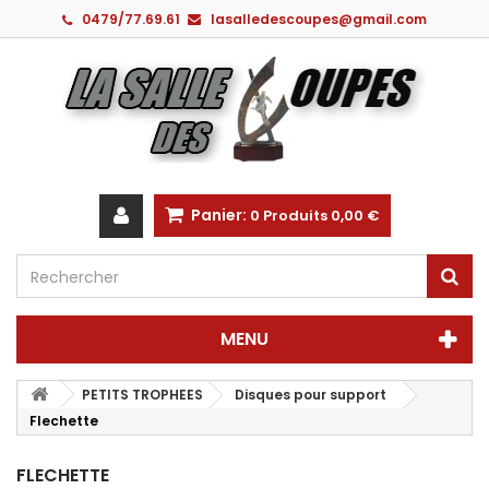
0479/77.69.61
lasalledescoupes@gmail.com
Panier:
0
Produits
0,00 €
MENU
PETITS TROPHEES
Disques pour support
Flechette
FLECHETTE