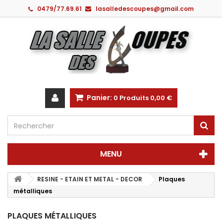
0479/77.69.61
lasalledescoupes@gmail.com
Panier:
0
Produits
0,00 €
MENU
RESINE - ETAIN ET METAL - DECOR
Plaques
métalliques
PLAQUES MÉTALLIQUES