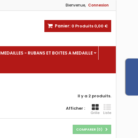
Bienvenue,
Connexion
Panier:
0
Produits
0,00 €
MEDAILLES - RUBANS ET BOITES A MEDAILLE
Il y a 2 produits.
Afficher :
Grille
Liste
COMPARER (
0
)