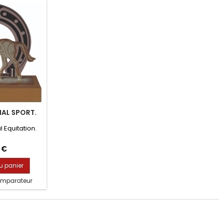
IAL SPORT.
 Equitation.
 €
u panier
omparateur