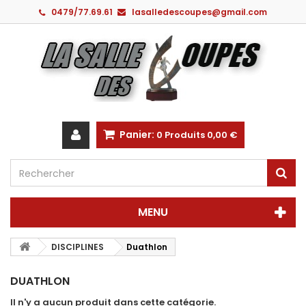
0479/77.69.61
lasalledescoupes@gmail.com
Panier:
0
Produits
0,00 €
MENU
DISCIPLINES
Duathlon
DUATHLON
Il n'y a aucun produit dans cette catégorie.