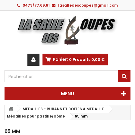
0479/77.69.61
lasalledescoupes@gmail.com
Panier:
0
Produits
0,00 €
MENU
MEDAILLES - RUBANS ET BOITES A MEDAILLE
Médailles pour pastille/dôme
65 mm
65 MM