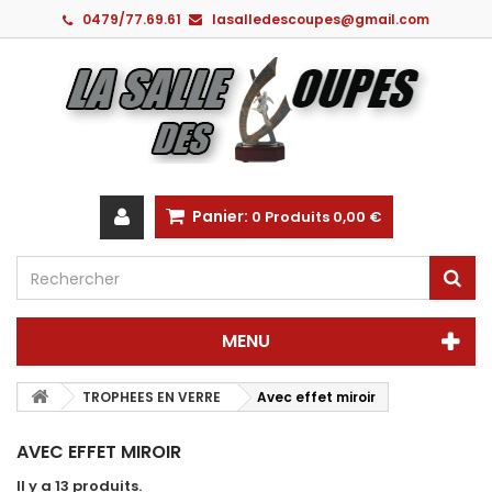
0479/77.69.61
lasalledescoupes@gmail.com
Panier:
0
Produits
0,00 €
MENU
TROPHEES EN VERRE
Avec effet miroir
AVEC EFFET MIROIR
Il y a 13 produits.