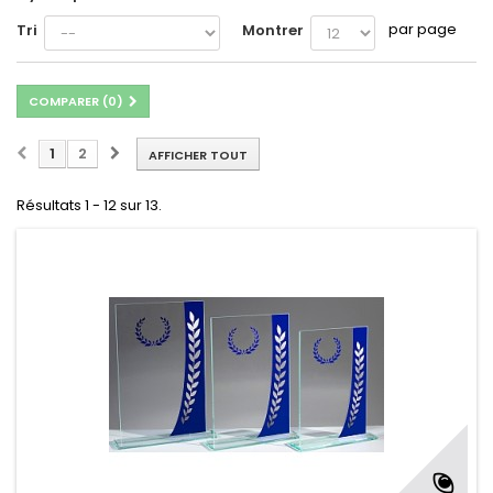
par page
Tri
Montrer
COMPARER (
0
)
1
2
AFFICHER TOUT
Résultats 1 - 12 sur 13.