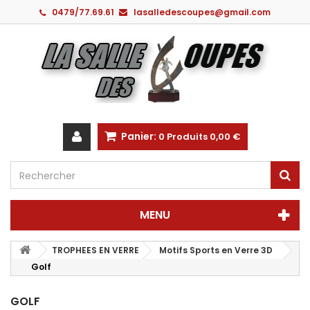
0479/77.69.61
lasalledescoupes@gmail.com
Panier:
0
Produits
0,00 €
MENU
TROPHEES EN VERRE
Motifs Sports en Verre 3D
Golf
GOLF