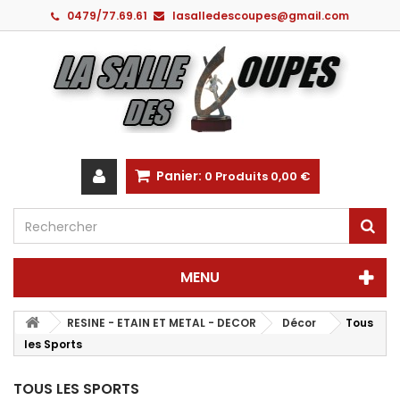
0479/77.69.61
lasalledescoupes@gmail.com
Panier:
0
Produits
0,00 €
MENU
RESINE - ETAIN ET METAL - DECOR
Décor
Tous
les Sports
TOUS LES SPORTS