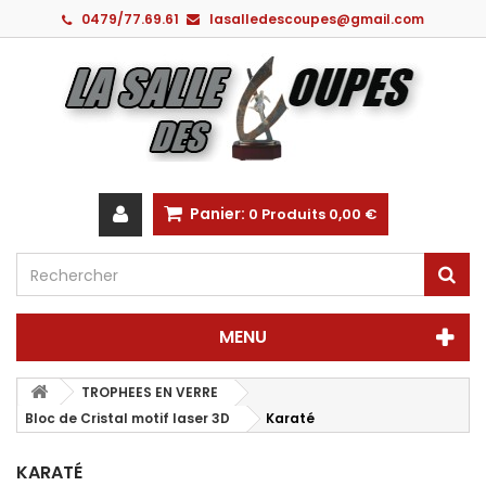
0479/77.69.61
lasalledescoupes@gmail.com
Panier:
0
Produits
0,00 €
MENU
TROPHEES EN VERRE
Bloc de Cristal motif laser 3D
Karaté
KARATÉ