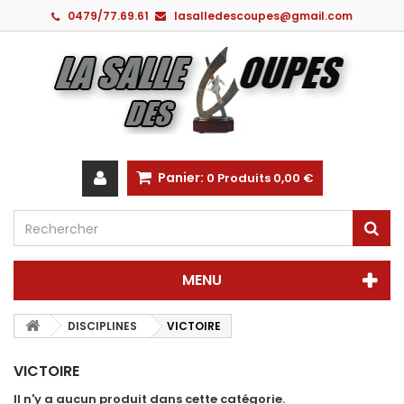
0479/77.69.61
lasalledescoupes@gmail.com
Panier:
0
Produits
0,00 €
MENU
DISCIPLINES
VICTOIRE
VICTOIRE
Il n'y a aucun produit dans cette catégorie.