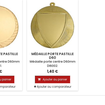
E PASTILLE
MÉDAILLE PORTE PASTILLE
0
D60
centre D60mm
Médaille porte centre D60mm
1.
DI6002.
 €
1,40 €
u panier
Ajouter au panier
omparateur
Ajouter au comparateur