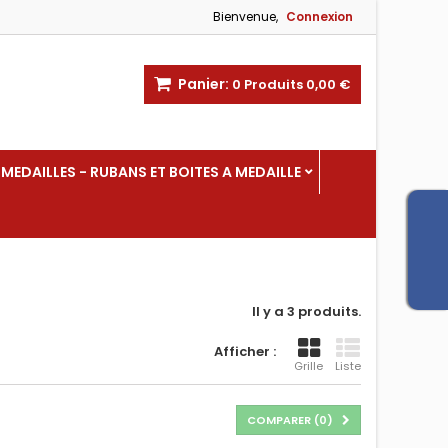
Bienvenue,
Connexion
Panier:
0
Produits
0,00 €
MEDAILLES - RUBANS ET BOITES A MEDAILLE
Il y a 3 produits.
Afficher :
Grille
Liste
COMPARER (
0
)