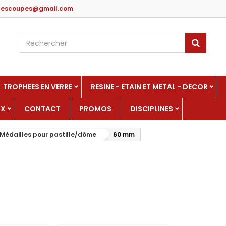
edescoupes@gmail.com
TROPHEES EN VERRE
RESINE - ETAIN ET METAL - DECOR
UX
CONTACT
PROMOS
DISCIPLINES
Médailles pour pastille/dôme
60 mm