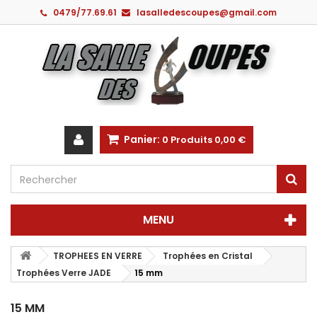
0479/77.69.61
lasalledescoupes@gmail.com
Panier:
0
Produits
0,00 €
MENU
TROPHEES EN VERRE
Trophées en Cristal
Trophées Verre JADE
15 mm
15 MM