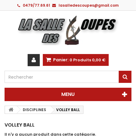
0479/77.69.61
lasalledescoupes@gmail.com
Panier:
0
Produits
0,00 €
MENU
DISCIPLINES
VOLLEY BALL
VOLLEY BALL
Il n'y a aucun produit dans cette catégorie.