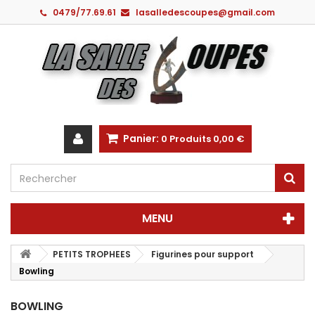
0479/77.69.61
lasalledescoupes@gmail.com
Panier:
0
Produits
0,00 €
MENU
PETITS TROPHEES
Figurines pour support
Bowling
BOWLING