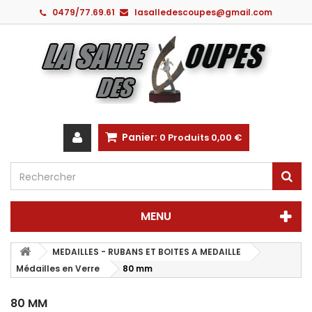
0479/77.69.61
lasalledescoupes@gmail.com
Panier:
0
Produits
0,00 €
MENU
MEDAILLES - RUBANS ET BOITES A MEDAILLE
Médailles en Verre
80 mm
80 MM