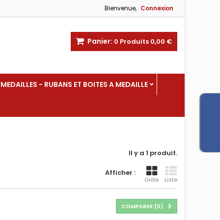
Bienvenue,
Connexion
Panier:
0
Produits
0,00 €
MEDAILLES - RUBANS ET BOITES A MEDAILLE
Il y a 1 produit.
Afficher :
Grille
Liste
COMPARER (
0
)