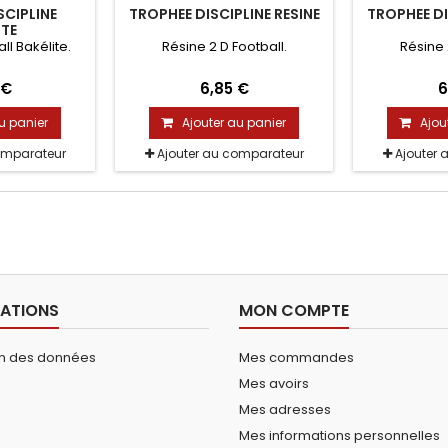
SCIPLINE
TROPHEE DISCIPLINE RESINE
TROPHEE DI
ITE
l Bakélite.
Résine 2 D Football.
Résine 
 €
6,85 €
6
u panier
Ajouter au panier
Ajou
omparateur
Ajouter au comparateur
Ajouter 
ATIONS
MON COMPTE
on des données
Mes commandes
Mes avoirs
Mes adresses
Mes informations personnelles