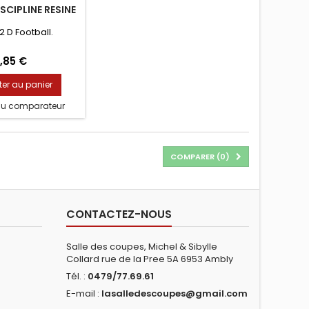
SCIPLINE RESINE
2 D Football.
,85 €
ter au panier
au comparateur
COMPARER (
0
)
CONTACTEZ-NOUS
Salle des coupes, Michel & Sibylle
Collard rue de la Pree 5A 6953 Ambly
Tél. :
0479/77.69.61
E-mail :
lasalledescoupes@gmail.com