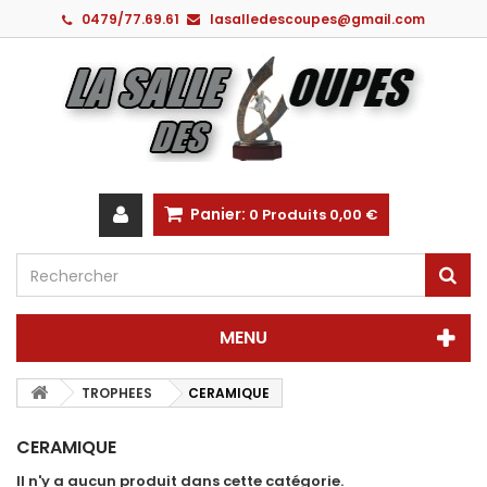
0479/77.69.61
lasalledescoupes@gmail.com
Panier:
0
Produits
0,00 €
MENU
TROPHEES
CERAMIQUE
CERAMIQUE
Il n'y a aucun produit dans cette catégorie.