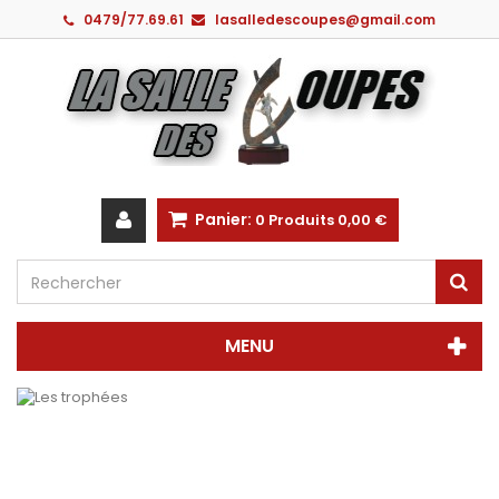
0479/77.69.61
lasalledescoupes@gmail.com
Panier:
0
Produits
0,00 €
MENU